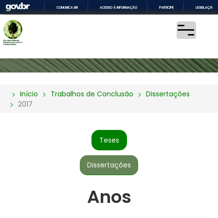
COMUNICA BR
ACESSO À INFORMAÇÃO
PARTICIPE
LEGISLAÇÃO
IR
PARA
O
CONTEÚDO
Início
Trabalhos de Conclusão
Dissertações
2017
Teses
Dissertações
Anos