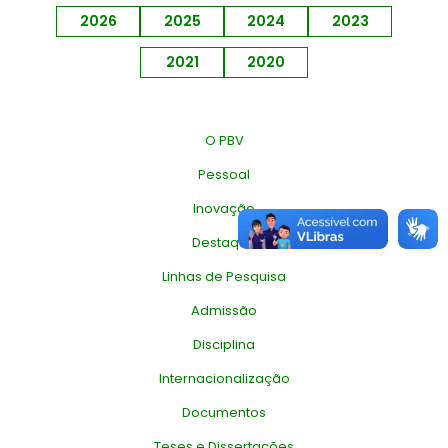
2026
2025
2024
2023
2021
2020
O PBV
Pessoal
Inovação
Destaque
Linhas de Pesquisa
Admissão
Disciplina
Internacionalização
Documentos
Teses e Dissertações