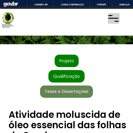
COMUNICA BR
ACESSO À INFORMAÇÃO
PARTICIPE
LEGISLAÇÃO
IR
PARA
O
CONTEÚDO
Projeto
Qualificação
Teses e Dissertações
Atividade moluscida de
óleo essencial das folhas