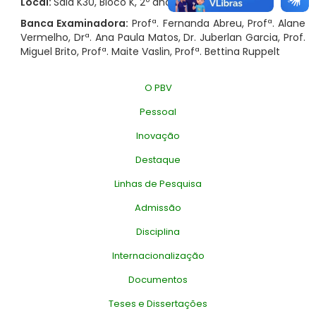
Local:
Sala K30, Bloco K, 2º andar, CCS-UFRJ
Banca Examinadora:
Profª. Fernanda Abreu, Profª. Alane
Vermelho, Drª. Ana Paula Matos, Dr. Juberlan Garcia, Prof.
Miguel Brito, Profª. Maite Vaslin, Profª. Bettina Ruppelt
O PBV
Pessoal
Inovação
Destaque
Linhas de Pesquisa
Admissão
Disciplina
Internacionalização
Documentos
Teses e Dissertações