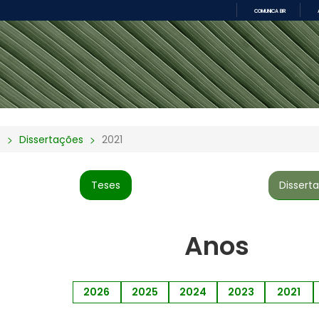
COMUNICA BR
IR
PARA
O
CONTEÚDO
o
Dissertações
2021
Dissert
Teses
Anos
2026
2025
2024
2023
2021