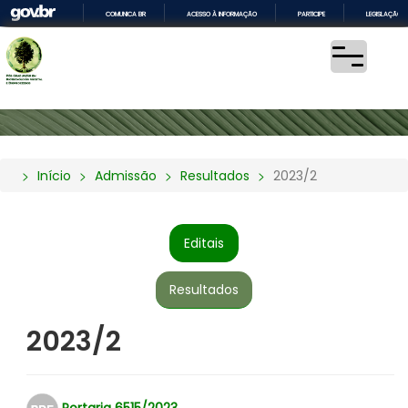
COMUNICA BR
ACESSO À INFORMAÇÃO
PARTICIPE
LEGISLAÇÃO
IR
PARA
O
CONTEÚDO
Início
Admissão
Resultados
2023/2
Editais
Resultados
2023/2
Portaria 6515/2023