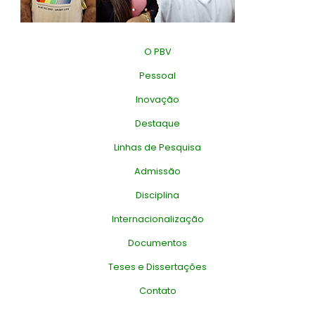
O PBV
Pessoal
Inovação
Destaque
Linhas de Pesquisa
Admissão
Disciplina
Internacionalização
Documentos
Teses e Dissertações
Contato